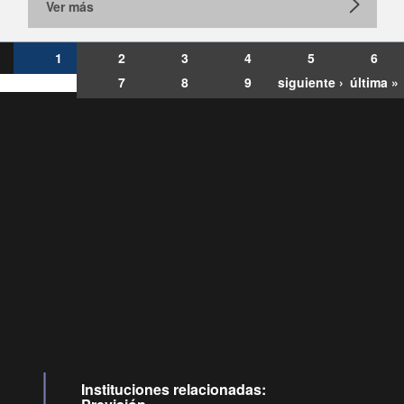
Ver más
1
2
3
4
5
6
7
8
9
siguiente ›
última »
Consultas
Buzón
por:
Ciudadano
6007120028, ✽8088
y
Videollamadas
Instituciones relacionadas: