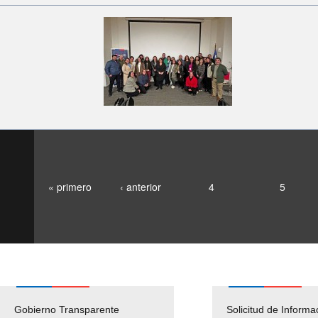
« primero
‹ anterior
4
5
Gobierno Transparente
Pago Proveedores
Solicitud de Informa