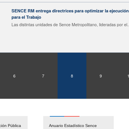
SENCE RM entrega directrices para optimizar la ejecució
para el Trabajo
Las distintas unidades de Sence Metropolitano, lideradas por el..
6
7
8
9
ción Pública
Empleos Públicos
Anuario Estadístico Sence
Solicitud Audiencias y