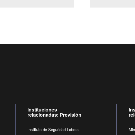
Centro de llamadas: 6007120028, Celular ✽8088 de lunes a j
09:00 a 18:00 horas y viernes de 09:00 a 17:00 horas.
de lunes a viernes de 09:00 a 17:00 horas.
Videollamadas
Instituciones
In
relacionadas: Previsión
re
Instituto de Seguridad Laboral
Min