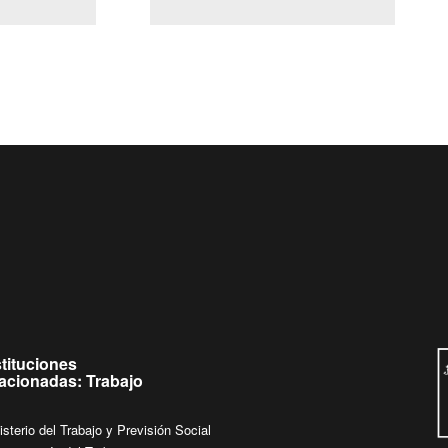
(Servicio Civil)
Ley Lobby
ueves de
Ingrese su consulta al
Buzón Ciudadano
stituciones
lacionadas: Trabajo
isterio del Trabajo y Previsión Social