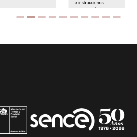
e instrucciones
presuspuetarias