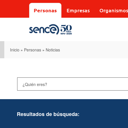
Pasar
al
Personas
Empresas
Organismo
contenido
principal
Inicio
»
Personas
»
Noticias
Resultados de búsqueda: