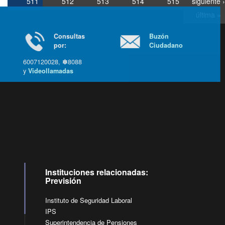
511
512
513
514
515
siguiente ›
última »
Consultas
Buzón
por:
Ciudadano
6007120028, ✽8088
y
Videollamadas
Ir arriba
Instituciones relacionadas:
Previsión
Instituto de Seguridad Laboral
IPS
Superintendencia de Pensiones