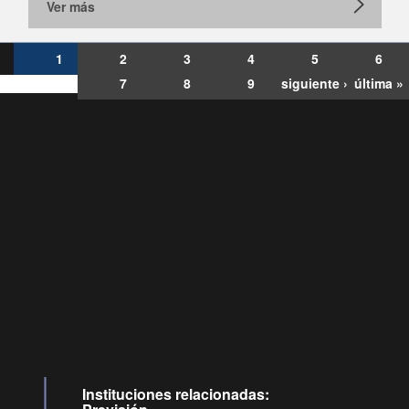
Ver más
1
2
3
4
5
6
7
8
9
siguiente ›
última »
Consultas
Buzón
por:
Ciudadano
6007120028, ✽8088
y
Videollamadas
Instituciones relacionadas: