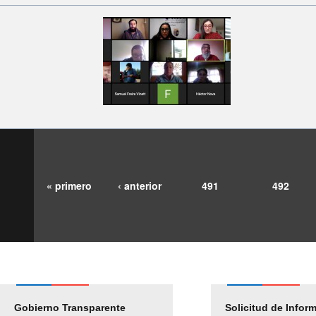
« primero
‹ anterior
491
492
Gobierno Transparente
Pago Proveedores
Solicitud de Infor