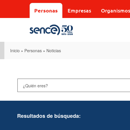
Pasar
al
Personas
Empresas
Organismo
contenido
principal
Inicio
»
Personas
»
Noticias
Resultados de búsqueda: