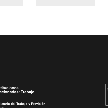
(Servicio Civil)
y Ley Lobby
s a jueves de
Ingrese su consulta al
Buzón Ciudadano
s.
stituciones
lacionadas: Trabajo
isterio del Trabajo y Previsión
ial