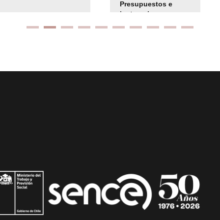
Presupuestos e
instrucciones
presuspuetarias