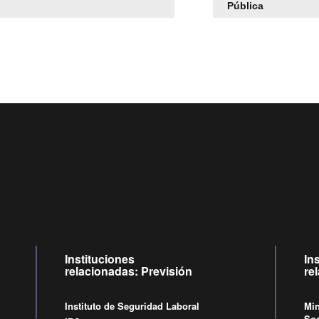
Pública
Centro de llamadas: 6007120028, Celular ✽8088 de lune
09:00 a 18:00 horas y viernes de 09:00 a 17:00 horas.
Videollamadas
de lunes a viernes de 09:00 a 17:00 hora
Instituciones
In
relacionadas: Previsión
re
Instituto de Seguridad Laboral
Min
Soc