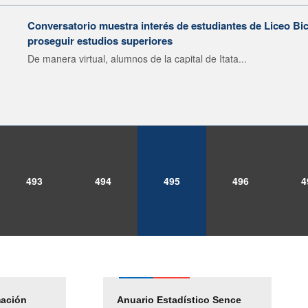
Conversatorio muestra interés de estudiantes de Liceo Bi
proseguir estudios superiores
De manera virtual, alumnos de la capital de Itata...
493
494
495
496
4
mación
Empleos Públicos
Anuario Estadístico Sence
Solicitud Audiencias