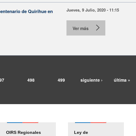
Jueves, 9 Julio, 2020 - 11:15
centenario de Quirihue en
Ver más
97
498
499
siguiente ›
última »
OIRS Regionales
Ley de