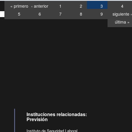
« primero
‹ anterior
1
2
3
4
5
6
7
8
9
siguiente ›
última »
Consultas
Buzón
por:
Ciudadano
6007120028, ✽8088
y
Videollamadas
Instituciones relacionadas:
Previsión
Instituto de Seguridad Laboral