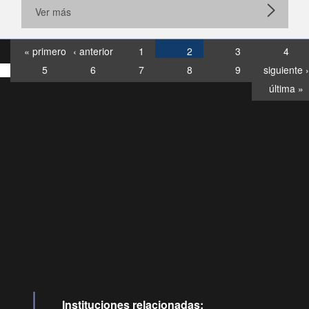
Ver más
« primero
‹ anterior
1
2
3
4
5
6
7
8
9
siguiente ›
última »
Consultas
Buzón
por:
Ciudadano
6007120028, ✽8088
y
Videollamadas
Instituciones relacionadas: