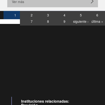
Ver más
1
2
3
4
5
6
7
8
9
siguiente ›
última »
Consultas
Buzón
por:
Ciudadano
6007120028, ✽8088
y
Videollamadas
Instituciones relacionadas: