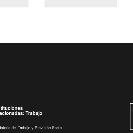
(Servicio Civil)
Ley Lobby
ueves de
Ingrese su consulta al
Buzón Ciudadano
stituciones
lacionadas: Trabajo
isterio del Trabajo y Previsión Social