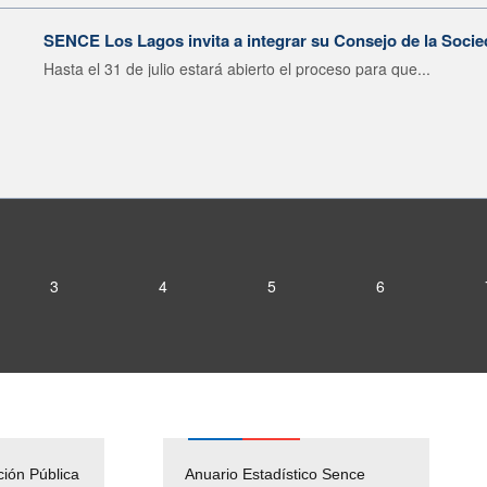
SENCE Los Lagos invita a integrar su Consejo de la Socie
Hasta el 31 de julio estará abierto el proceso para que...
3
4
5
6
ción Pública
Empleos Públicos
Anuario Estadístico Sence
Solicitud Audiencias y