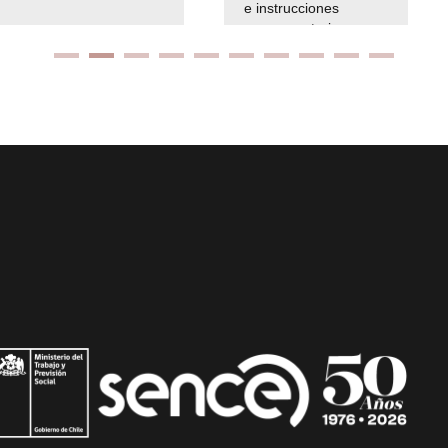
e instrucciones
presuspuetarias