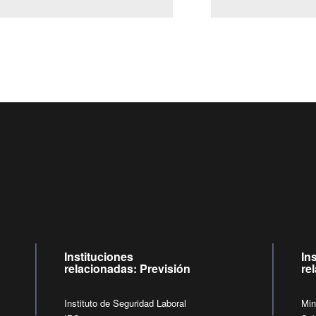
Centro de llamadas: 6007120028, Celular ✽8088 de lunes a j
09:00 a 18:00 horas y viernes de 09:00 a 17:00 horas.
de lunes a viernes de 09:00 a 17:00 horas.
Videollamadas
Instituciones
In
relacionadas: Previsión
re
Instituto de Seguridad Laboral
Min