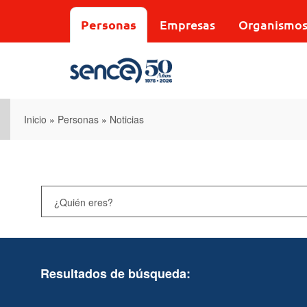
Pasar
al
Personas
Empresas
Organismo
contenido
principal
Inicio
»
Personas
»
Noticias
Resultados de búsqueda: