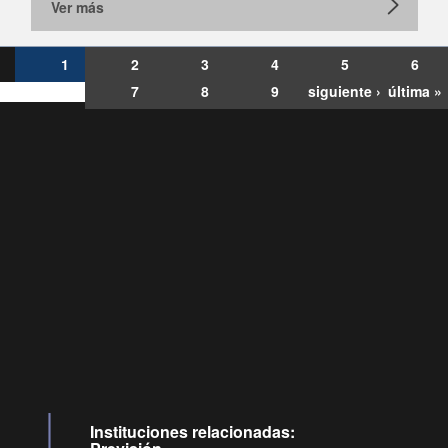
Ver más
1
2
3
4
5
6
7
8
9
siguiente ›
última »
Consultas
Buzón
por:
Ciudadano
6007120028, ✽8088
y
Videollamadas
Instituciones relacionadas: