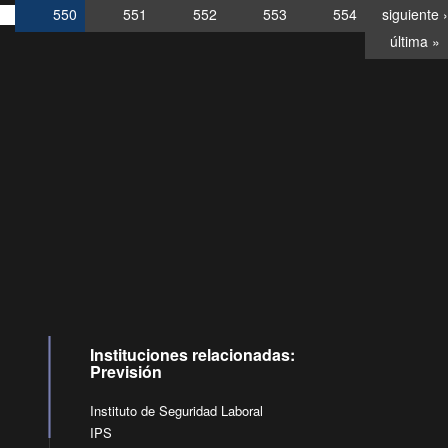
550
551
552
553
554
siguiente ›
última »
Consultas
Buzón
por:
Ciudadano
6007120028, ✽8088
y
Videollamadas
Instituciones relacionadas:
Previsión
Instituto de Seguridad Laboral
IPS