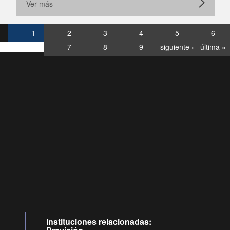
Ver más
1
2
3
4
5
6
7
8
9
siguiente ›
última »
Consultas
Buzón
por:
Ciudadano
6007120028, ✽8088
y
Videollamadas
Instituciones relacionadas: