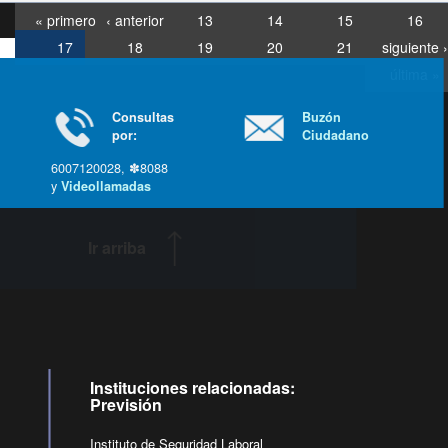
« primero
‹ anterior
13
14
15
16
17
18
19
20
21
siguiente ›
última »
Consultas
Buzón
por:
Ciudadano
6007120028, ✽8088
y
Videollamadas
Ir arriba
Instituciones relacionadas:
Previsión
Instituto de Seguridad Laboral