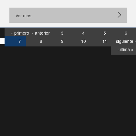
Ver más
« primero
‹ anterior
3
4
5
6
7
8
9
10
11
siguiente ›
última »
Consultas
Buzón
por:
Ciudadano
6007120028, ✽8088
y
Videollamadas