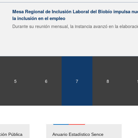
Mesa Regional de Inclusión Laboral del Biobío impulsa nu
la inclusión en el empleo
Durante su reunión mensual, la instancia avanzó en la elaboraci
5
6
7
8
ción Pública
Empleos Públicos
Anuario Estadístico Sence
Solicitud Audiencias y