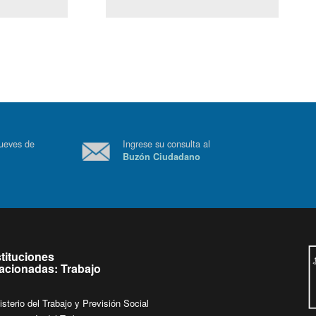
(Servicio Civil)
Ley Lobby
 a jueves de
Ingrese su consulta al
Buzón Ciudadano
.
stituciones
lacionadas: Trabajo
isterio del Trabajo y Previsión Social