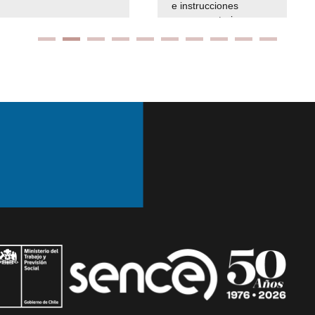
e instrucciones
presuspuetarias
Ir arriba