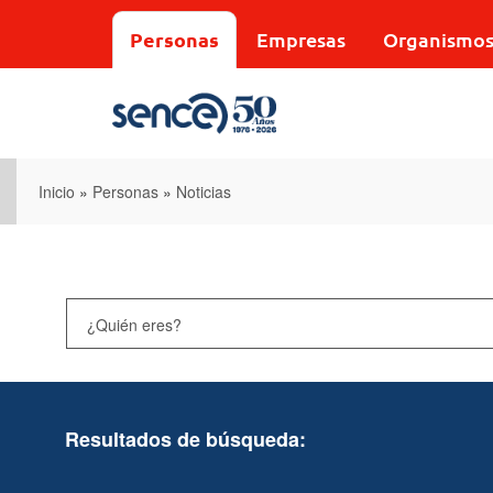
Pasar
al
Personas
Empresas
Organismo
contenido
principal
Inicio
»
Personas
»
Noticias
Resultados de búsqueda: