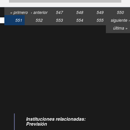
« primero
‹ anterior
547
548
549
550
551
552
553
554
555
siguiente ›
última »
Consultas
Buzón
por:
Ciudadano
6007120028, ✽8088
y
Videollamadas
Instituciones relacionadas:
Previsión