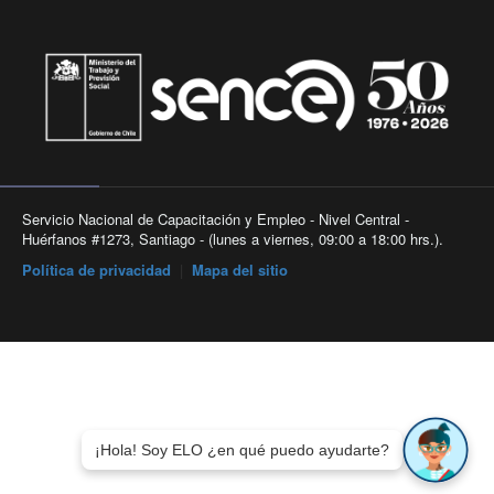
Servicio Nacional de Capacitación y Empleo - Nivel Central -
Huérfanos #1273, Santiago - (lunes a viernes, 09:00 a 18:00 hrs.).
Política de privacidad
|
Mapa del sitio
¡Hola! Soy ELO ¿en qué puedo ayudarte?