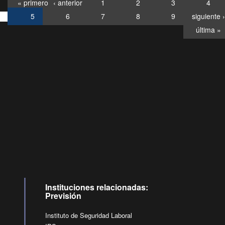
« primero
‹ anterior
1
2
3
4
5
6
7
8
9
siguiente ›
última »
Consultas
Buzón
por:
Ciudadano
6007120028, ✽8088
y
Videollamadas
Instituciones relacionadas:
Previsión
Instituto de Seguridad Laboral