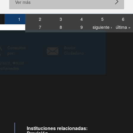
Ver más
1
2
3
4
5
6
7
8
9
siguiente ›
última »
Consultas
Buzón
por:
Ciudadano
6007120028, ✽8088
y
Videollamadas
Instituciones relacionadas: