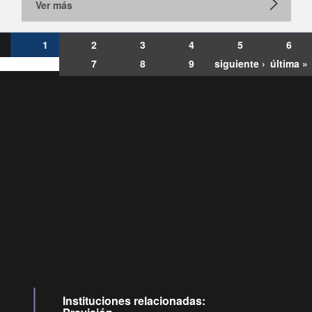
Ver más
1
2
3
4
5
6
7
8
9
siguiente ›
última »
Consultas
Buzón
por:
Ciudadano
6007120028, ✽8088
y
Videollamadas
Instituciones relacionadas: