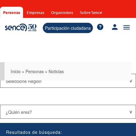
Pasar
al
Personas
Empresas
Organismos
Sobre Sence
contenido
principal
Participación ciudadana
Inicio
»
Personas
»
Noticias
Resultados de búsqueda: