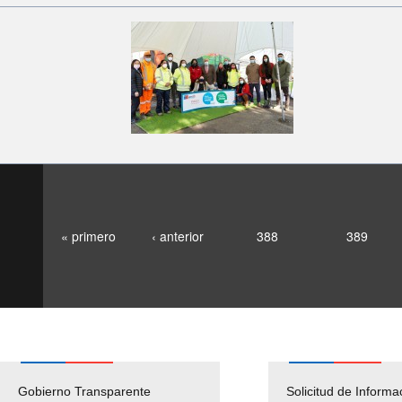
« primero
‹ anterior
388
389
Gobierno Transparente
Pago Proveedores
Solicitud de Informa