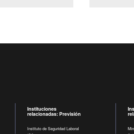
Centro de llamadas: 6007120028, Celular ✽8088 de lunes 
09:00 a 18:00 horas y viernes de 09:00 a 17:00 horas.
de lunes a viernes de 09:00 a 17:00 horas
Videollamadas
Instituciones
In
relacionadas: Previsión
re
Instituto de Seguridad Laboral
Min