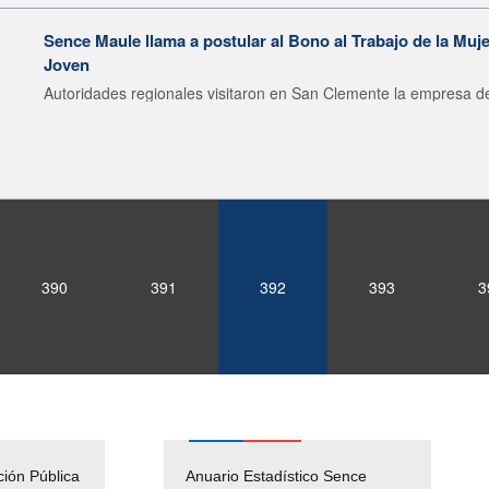
Sence Maule llama a postular al Bono al Trabajo de la Muje
Joven
Autoridades regionales visitaron en San Clemente la empresa de
390
391
392
393
3
ción Pública
Empleos Públicos
Anuario Estadístico Sence
Solicitud Audiencias y