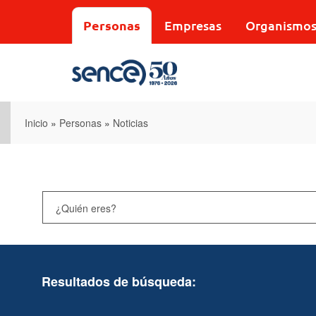
Pasar
al
Personas
Empresas
Organismo
contenido
principal
Inicio
»
Personas
»
Noticias
Resultados de búsqueda: