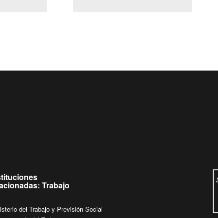
(Servicio Civil)
Ley Lobby
a jueves de
Ingrese su consulta al
Buzón Ciudadano
.
stituciones
lacionadas: Trabajo
isterio del Trabajo y Previsión Social