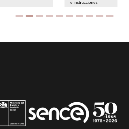
e instrucciones
presuspuetarias
Ir arriba