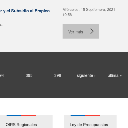
Miércoles, 15 Septiembre, 2021 -
r y el Subsidio al Empleo
10:58
...
Ver más
94
395
396
siguiente ›
última »
OIRS Regionales
Ley de Presupuestos