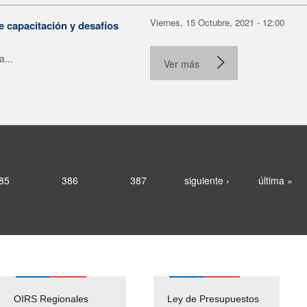
Viernes, 15 Octubre, 2021 - 12:00
 capacitación y desafíos
a...
Ver más
85
386
387
siguiente ›
última »
OIRS Regionales
Ley de Presupuestos