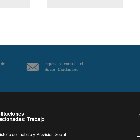
(Servicio Civil)
Ley Lobby
 a jueves de
Ingrese su consulta al
Buzón Ciudadano
.
stituciones
lacionadas: Trabajo
isterio del Trabajo y Previsión Social