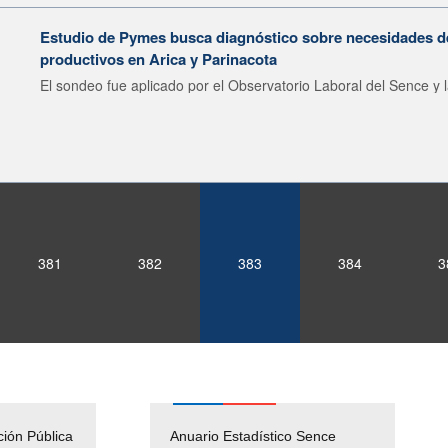
Estudio de Pymes busca diagnóstico sobre necesidades de
productivos en Arica y Parinacota
El sondeo fue aplicado por el Observatorio Laboral del Sence y l
381
382
383
384
3
ción Pública
Empleos Públicos
Anuario Estadístico Sence
Solicitud Audiencias y