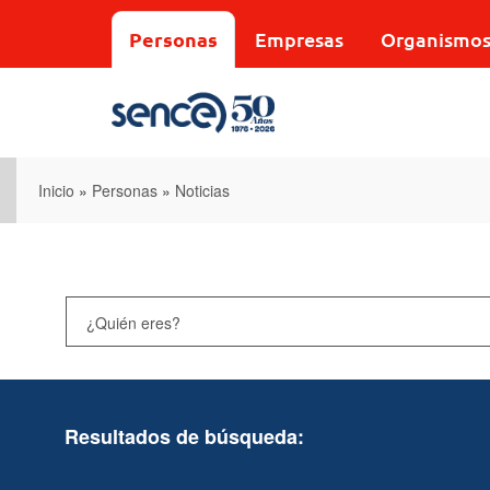
Pasar
al
Personas
Empresas
Organismo
contenido
principal
Inicio
»
Personas
»
Noticias
Resultados de búsqueda: