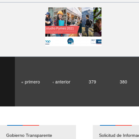
« primero
‹ anterior
379
380
Gobierno Transparente
Pago Proveedores
Solicitud de Informa