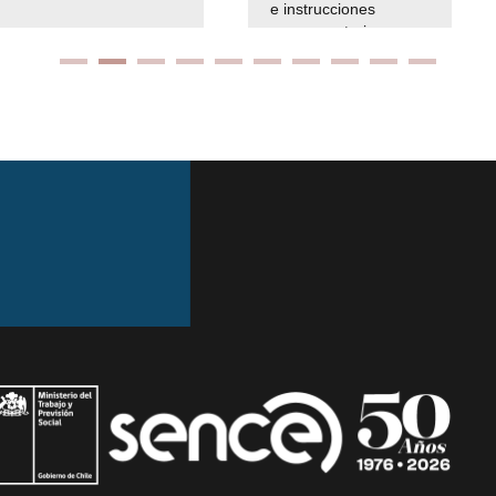
e instrucciones
presuspuetarias
Ir arriba