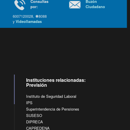
Consultas
Buzón
por:
Ciudadano
6007120028, ✽8088
y
Videollamadas
Ir arriba
Instituciones relacionadas:
Previsión
Instituto de Seguridad Laboral
IPS
Superintendencia de Pensiones
SUSESO
DIPRECA
CAPREDENA