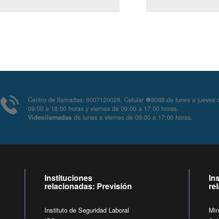
Centro de llamadas: 6007120028, Celular ✽8088 de lunes
09:00 a 18:00 horas y viernes de 09:00 a 17:00 horas.
de lunes a viernes de 09:00 a 17:00 horas
Videollamadas
Instituciones
In
relacionadas: Previsión
re
Instituto de Seguridad Laboral
Min