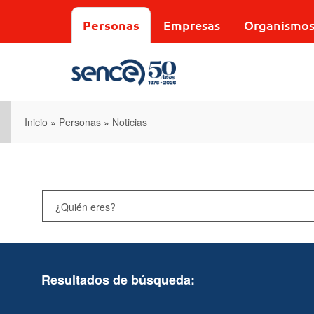
Pasar
al
Personas
Empresas
Organismo
contenido
principal
Inicio
»
Personas
»
Noticias
Resultados de búsqueda: