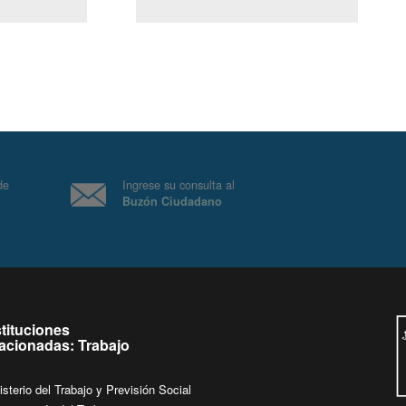
(Servicio Civil)
Ley Lobby
 a jueves de
Ingrese su consulta al
Buzón Ciudadano
.
stituciones
lacionadas: Trabajo
isterio del Trabajo y Previsión Social