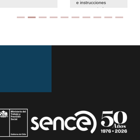
e instrucciones
presuspuetarias
Ir arriba