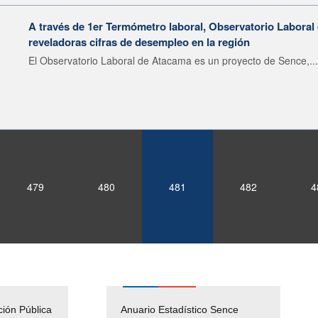
A través de 1er Termómetro laboral, Observatorio Laboral
reveladoras cifras de desempleo en la región
El Observatorio Laboral de Atacama es un proyecto de Sence,...
479
480
481
482
4
ción Pública
Empleos Públicos
Anuario Estadístico Sence
Solicitud Audiencias y