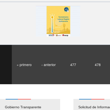
« primero
‹ anterior
477
478
Gobierno Transparente
Pago Proveedores
Solicitud de Informa