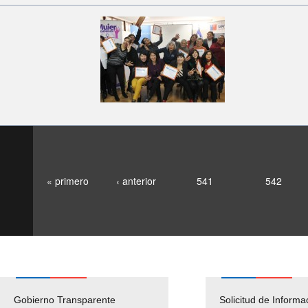
« primero
‹ anterior
541
542
Gobierno Transparente
Pago Proveedores
Solicitud de Informa