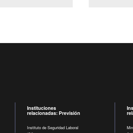
Centro de llamadas: 6007120028, Celular ✽8088 de lunes a
09:00 a 18:00 horas y viernes de 09:00 a 17:00 horas.
de lunes a viernes de 09:00 a 17:00 horas.
Videollamadas
Instituciones
In
relacionadas: Previsión
re
Instituto de Seguridad Laboral
Min