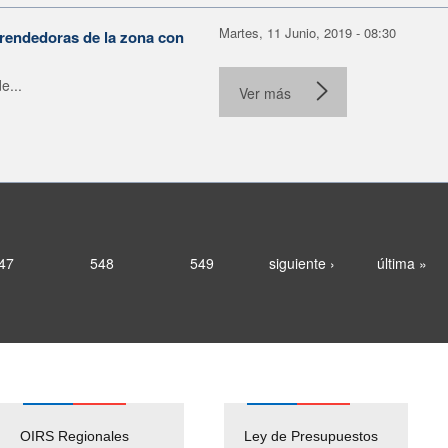
Martes, 11 Junio, 2019 - 08:30
rendedoras de la zona con
e...
Ver más
47
548
549
siguiente ›
última »
OIRS Regionales
Ley de Presupuestos