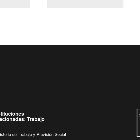
(Servicio Civil)
Ley Lobby
 jueves de
Ingrese su consulta al
Buzón Ciudadano
stituciones
lacionadas: Trabajo
isterio del Trabajo y Previsión Social