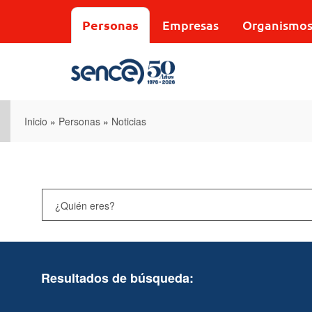
Pasar
al
Personas
Empresas
Organismo
contenido
principal
Inicio
»
Personas
»
Noticias
Resultados de búsqueda: