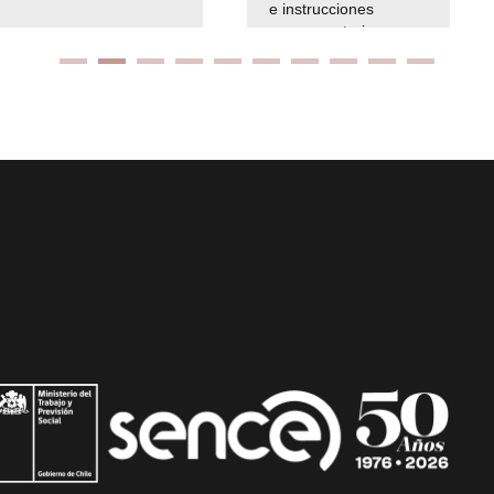
e instrucciones
presuspuetarias