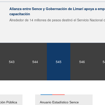
Alianza entre Sence y Gobernación de Limarí apoya a emp
capacitación
Alrededor de 14 millones de pesos destinó el Servicio Nacional d
543
544
545
546
5
ción Pública
Empleos Públicos
Anuario Estadístico Sence
Solicitud Audiencias y