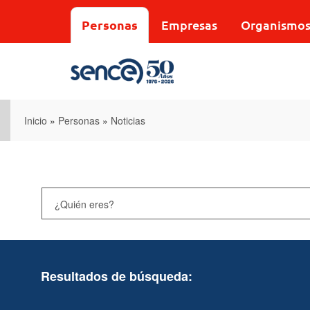
Pasar
al
Personas
Empresas
Organismo
contenido
principal
Inicio
»
Personas
»
Noticias
Resultados de búsqueda: