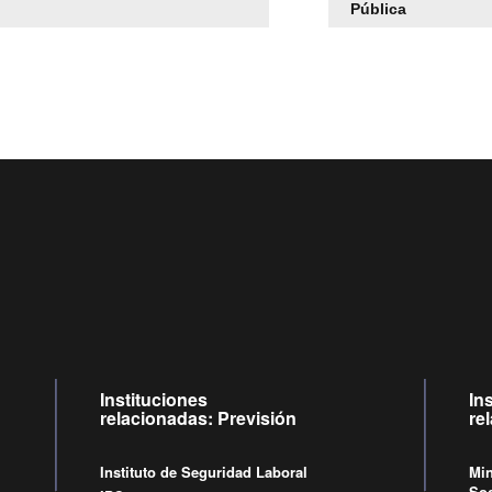
Pública
Centro de llamadas: 6007120028, Celular ✽8088 de lunes
09:00 a 18:00 horas y viernes de 09:00 a 17:00 horas.
Videollamadas
de lunes a viernes de 09:00 a 17:00 horas
Instituciones
In
relacionadas: Previsión
re
Instituto de Seguridad Laboral
Min
Soc