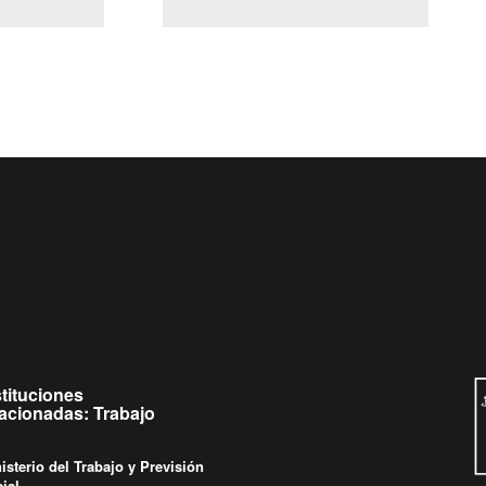
(Servicio Civil)
y Ley Lobby
 a jueves de
Ingrese su consulta al
Buzón Ciudadano
.
stituciones
lacionadas: Trabajo
isterio del Trabajo y Previsión
ial