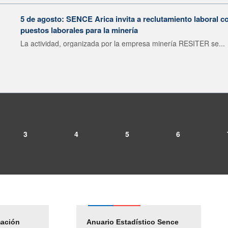
5 de agosto: SENCE Arica invita a reclutamiento laboral c
puestos laborales para la minería
La actividad, organizada por la empresa minería RESITER se...
3
4
5
6
mación
Empleos Públicos
Anuario Estadístico Sence
Solicitud Audiencias