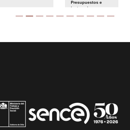
Presupuestos e
instrucciones
presuspuetarias