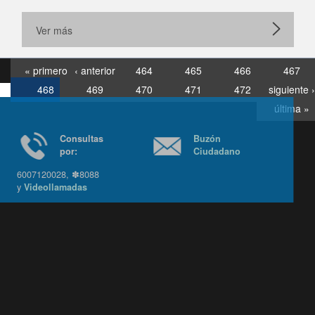
Ver más
« primero
‹ anterior
464
465
466
467
468
469
470
471
472
siguiente ›
última »
Consultas
Buzón
por:
Ciudadano
6007120028, ✽8088
y
Videollamadas
Ir arriba