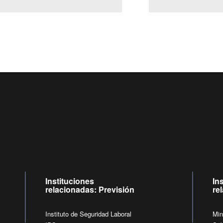
Centro de llamadas: 6007120028, Celular ✽8088 de lunes a 
09:00 a 18:00 horas y viernes de 09:00 a 17:00 horas.
de lunes a viernes de 09:00 a 17:00 horas.
Videollamadas
Instituciones
In
relacionadas: Previsión
re
Instituto de Seguridad Laboral
Min