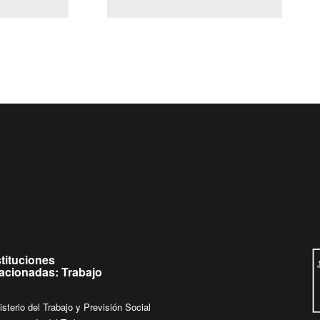
(Servicio Civil)
Ley Lobby
jueves de
Ingrese su consulta al
Buzón Ciudadano
stituciones
lacionadas: Trabajo
isterio del Trabajo y Previsión Social