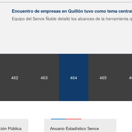
Encuentro de empresas en Quillón tuvo como tema central
Equipo del Sence Ñuble detalló los alcances de la herramienta q
462
463
464
465
4
ción Pública
Empleos Públicos
Anuario Estadístico Sence
Solicitud Audiencias y