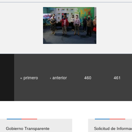
« primero
‹ anterior
460
461
Gobierno Transparente
Pago Proveedores
Solicitud de Informa