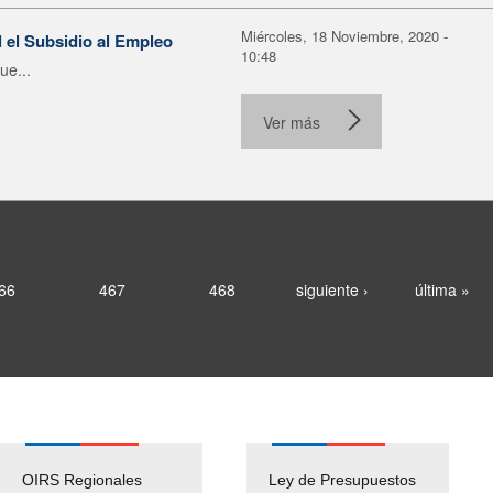
Miércoles, 18 Noviembre, 2020 -
 el Subsidio al Empleo
10:48
ue...
Ver más
66
467
468
siguiente ›
última »
OIRS Regionales
Ley de Presupuestos