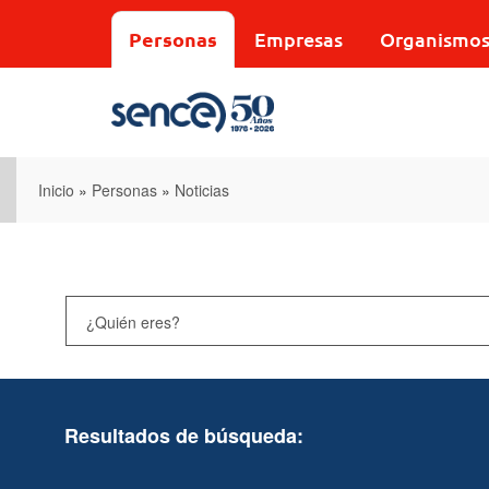
Pasar
al
Personas
Empresas
Organismo
contenido
principal
Inicio
»
Personas
»
Noticias
Resultados de búsqueda: