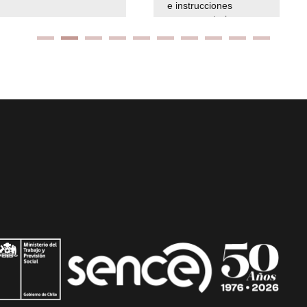
e instrucciones
presuspuetarias