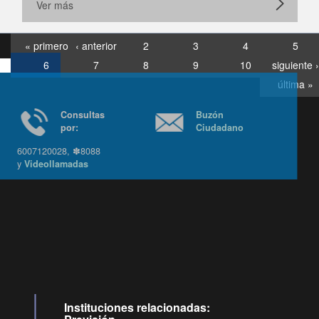
Ver más
« primero
‹ anterior
2
3
4
5
6
7
8
9
10
siguiente ›
última »
Consultas
Buzón
por:
Ciudadano
6007120028, ✽8088
y
Videollamadas
Ir arriba
Instituciones relacionadas: