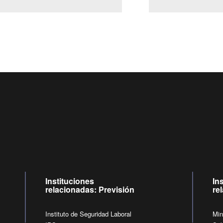
Centro de llamadas: 6007120028, Celular ✽8088 de lunes a
09:00 a 18:00 horas y viernes de 09:00 a 17:00 horas.
de lunes a viernes de 09:00 a 17:00 horas.
Videollamadas
Instituciones
In
relacionadas: Previsión
re
Instituto de Seguridad Laboral
Min