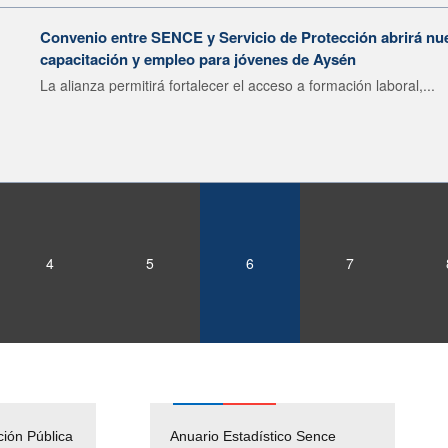
Convenio entre SENCE y Servicio de Protección abrirá nu
capacitación y empleo para jóvenes de Aysén
La alianza permitirá fortalecer el acceso a formación laboral,...
4
5
6
7
ción Pública
Empleos Públicos
Anuario Estadístico Sence
Solicitud Audiencias y