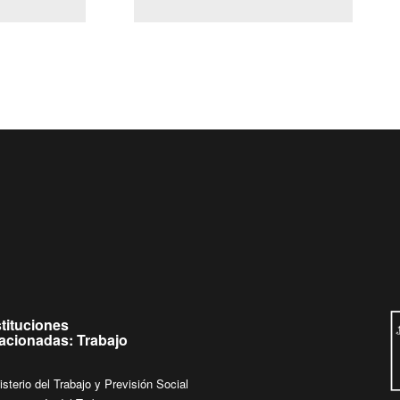
(Servicio Civil)
Ley Lobby
 jueves de
Ingrese su consulta al
Buzón Ciudadano
stituciones
lacionadas: Trabajo
isterio del Trabajo y Previsión Social