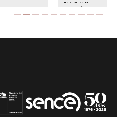
e instrucciones
presuspuetarias