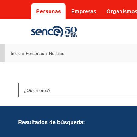
Pasar
al
Personas
Empresas
Organismo
contenido
principal
Inicio
»
Personas
»
Noticias
Resultados de búsqueda: