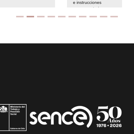
e instrucciones
presuspuetarias