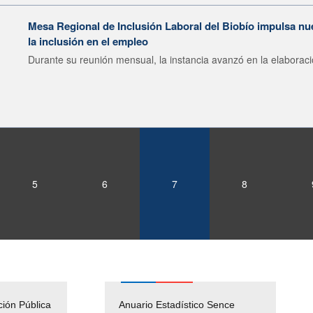
Mesa Regional de Inclusión Laboral del Biobío impulsa nu
la inclusión en el empleo
Durante su reunión mensual, la instancia avanzó en la elaboraci
5
6
7
8
ción Pública
Empleos Públicos
Anuario Estadístico Sence
Solicitud Audiencias y