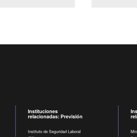
Centro de llamadas: 6007120028, Celular ✽8088 de lunes a j
09:00 a 18:00 horas y viernes de 09:00 a 17:00 horas.
de lunes a viernes de 09:00 a 17:00 horas.
Videollamadas
Instituciones
In
relacionadas: Previsión
re
Instituto de Seguridad Laboral
Min