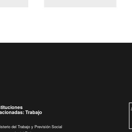
(Servicio Civil)
Ley Lobby
ueves de
Ingrese su consulta al
Buzón Ciudadano
stituciones
lacionadas: Trabajo
isterio del Trabajo y Previsión Social