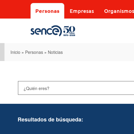
Pasar
al
Personas
Empresas
Organismo
contenido
principal
Inicio
»
Personas
»
Noticias
Resultados de búsqueda: