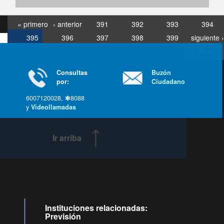
« primero
‹ anterior
391
392
393
394
395
396
397
398
399
siguiente ›
última »
Consultas
Buzón
por:
Ciudadano
6007120028, ✽8088
y
Videollamadas
Ir arriba
Instituciones relacionadas:
Previsión