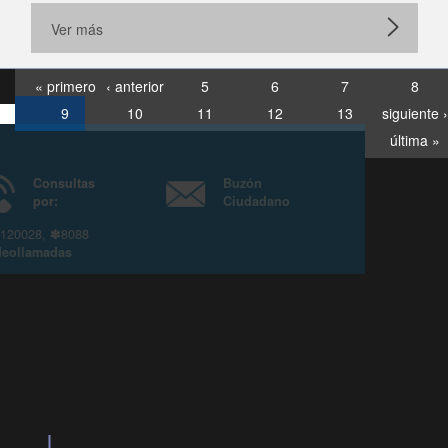
Ver más
« primero
‹ anterior
5
6
7
8
9
10
11
12
13
siguiente ›
última »
Consultas
Buzón
por:
Ciudadano
6007120028, ✽8088
y
Videollamadas