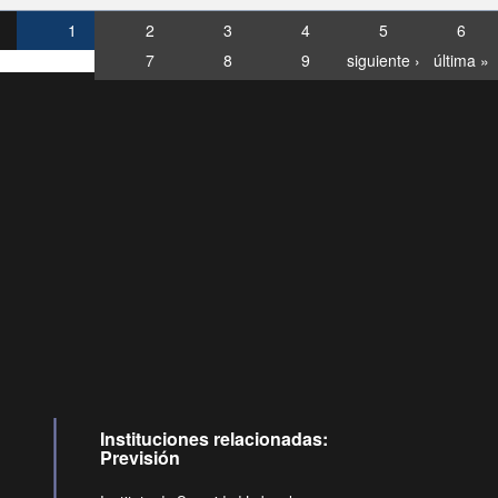
1
2
3
4
5
6
7
8
9
siguiente ›
última »
Consultas
Buzón
por:
Ciudadano
6007120028, ✽8088
y
Videollamadas
Instituciones relacionadas:
Previsión