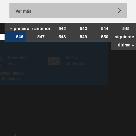
Ver más
« primero
‹ anterior
542
543
544
545
546
547
548
549
550
siguiente 
última »
Consultas
Buzón
por:
Ciudadano
6007120028, ✽8088
y
Videollamadas