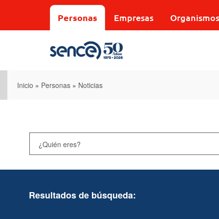
Pasar
al
Personas
Empresas
Organismo
contenido
principal
Inicio
»
Personas
»
Noticias
Resultados de búsqueda: