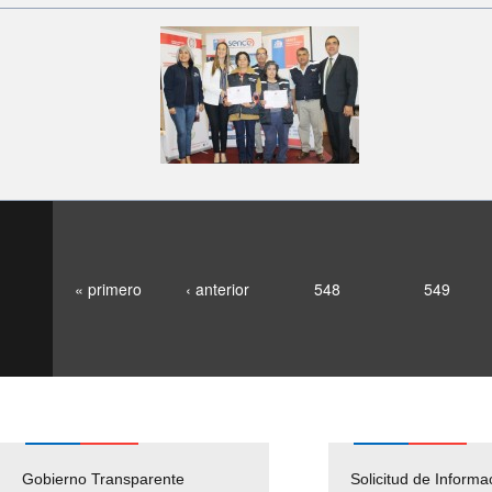
« primero
‹ anterior
548
549
Gobierno Transparente
Pago Proveedores
Solicitud de Informa