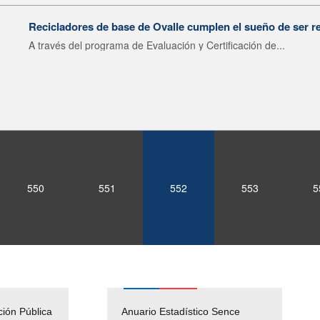
Recicladores de base de Ovalle cumplen el sueño de ser r
A través del programa de Evaluación y Certificación de...
550
551
552
553
5
ción Pública
Empleos Públicos
Anuario Estadístico Sence
Solicitud Audiencias y