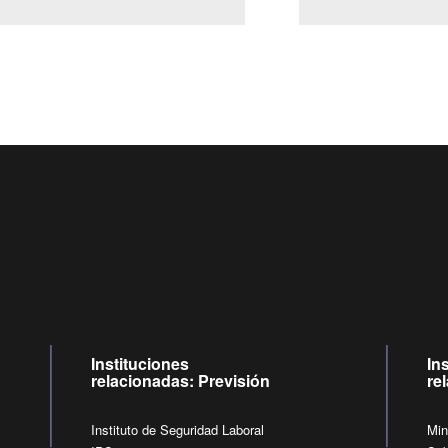
Centro de llamadas: 6007120028, Celular ✽8088 de lunes 
09:00 a 18:00 horas y viernes de 09:00 a 17:00 horas.
de lunes a viernes de 09:00 a 17:00 horas.
Videollamadas
Instituciones
In
relacionadas: Previsión
re
Instituto de Seguridad Laboral
Min