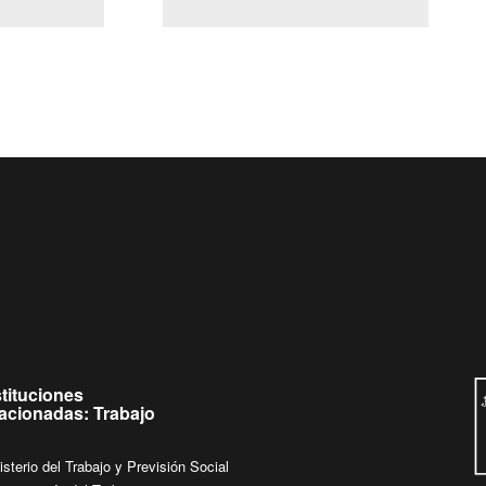
(Servicio Civil)
Ley Lobby
a jueves de
Ingrese su consulta al
Buzón Ciudadano
stituciones
lacionadas: Trabajo
isterio del Trabajo y Previsión Social