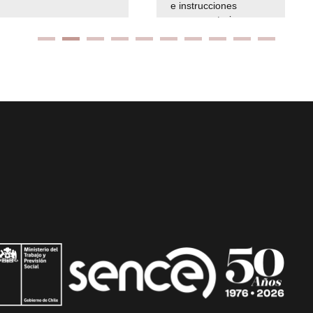
e instrucciones
presuspuetarias