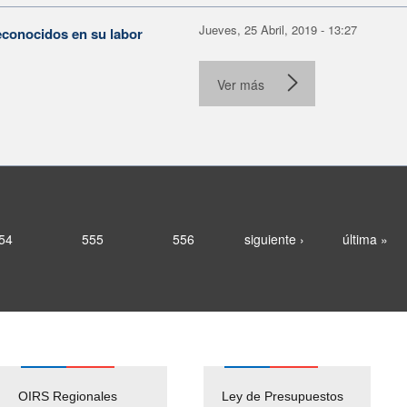
Jueves, 25 Abril, 2019 - 13:27
econocidos en su labor
Ver más
54
555
556
siguiente ›
última »
OIRS Regionales
Ley de Presupuestos