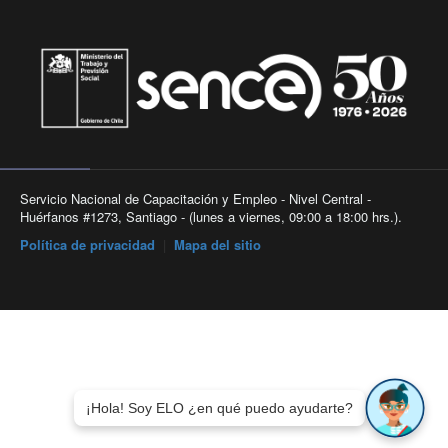
Servicio Nacional de Capacitación y Empleo - Nivel Central -
Huérfanos #1273, Santiago - (lunes a viernes, 09:00 a 18:00 hrs.).
Política de privacidad
|
Mapa del sitio
¡Hola! Soy ELO ¿en qué puedo ayudarte?