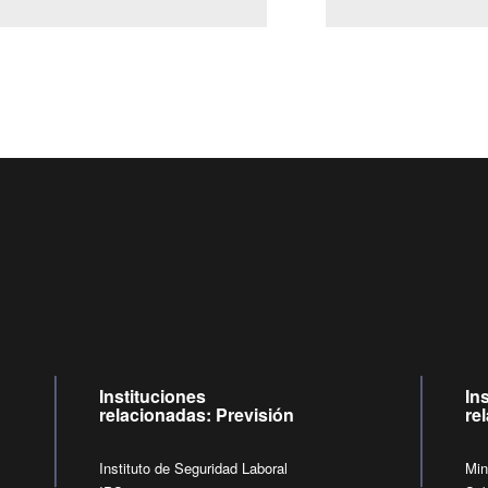
Centro de llamadas: 6007120028, Celular ✽8088 de lunes a
09:00 a 18:00 horas y viernes de 09:00 a 17:00 horas.
de lunes a viernes de 09:00 a 17:00 horas.
Videollamadas
Instituciones
In
relacionadas: Previsión
re
Instituto de Seguridad Laboral
Min