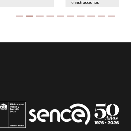
e instrucciones
presuspuetarias