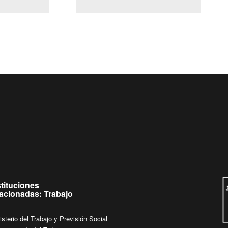
(Servicio Civil)
Ley Lobby
 jueves de
Ingrese su consulta al
Buzón Ciudadano
stituciones
lacionadas: Trabajo
isterio del Trabajo y Previsión Social