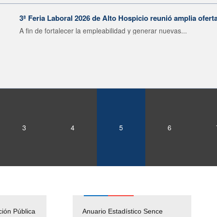
3ª Feria Laboral 2026 de Alto Hospicio reunió amplia ofert
A fin de fortalecer la empleabilidad y generar nuevas...
3
4
5
6
ción Pública
Empleos Públicos
Anuario Estadístico Sence
Solicitud Audiencias y