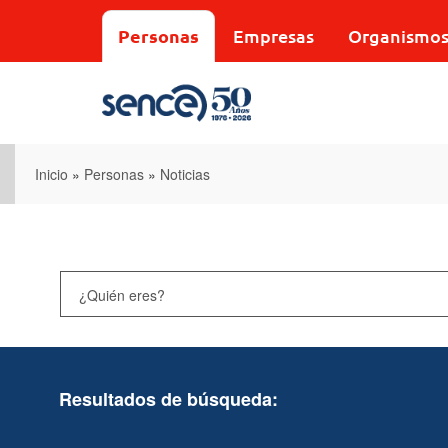
Pasar
al
Personas
Empresas
Organismo
contenido
principal
Inicio
»
Personas
»
Noticias
Resultados de búsqueda: