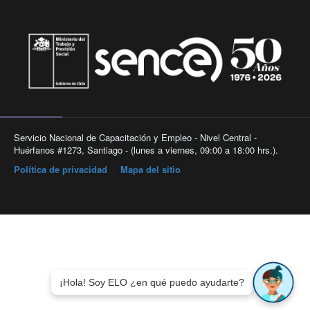
Servicio Nacional de Capacitación y Empleo - Nivel Central -
Huérfanos #1273, Santiago - (lunes a viernes, 09:00 a 18:00 hrs.).
Política de privacidad
|
Mapa del sitio
¡Hola! Soy ELO ¿en qué puedo ayudarte?