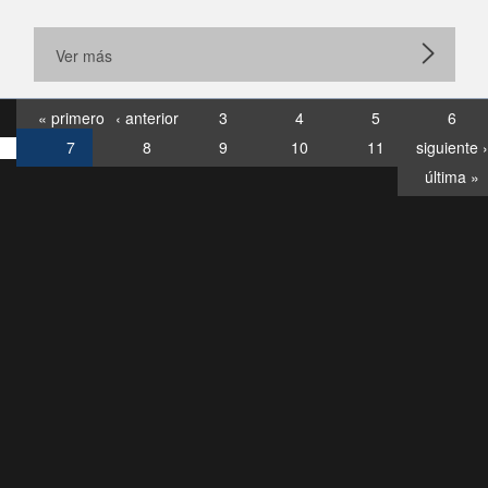
Ver más
« primero
‹ anterior
3
4
5
6
7
8
9
10
11
siguiente ›
última »
Consultas
Buzón
por:
Ciudadano
6007120028, ✽8088
y
Videollamadas