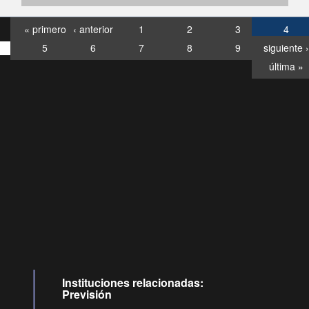
« primero
‹ anterior
1
2
3
4
5
6
7
8
9
siguiente ›
última »
Consultas
Buzón
por:
Ciudadano
6007120028, ✽8088
y
Videollamadas
Instituciones relacionadas:
Previsión