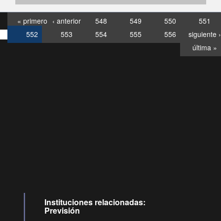
« primero
‹ anterior
548
549
550
551
552
553
554
555
556
siguiente ›
última »
Consultas
Buzón
por:
Ciudadano
007120028, ✽8088
Videollamadas
Instituciones relacionadas:
Previsión