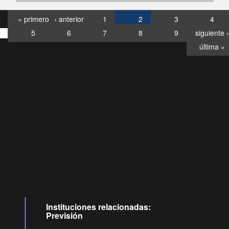
« primero
‹ anterior
1
2
3
4
5
6
7
8
9
siguiente ›
última »
Consultas
Buzón
por:
Ciudadano
6007120028, ✽8088
y
Videollamadas
Instituciones relacionadas:
Previsión