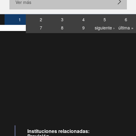
Ver más
1
2
3
4
5
6
7
8
9
siguiente ›
última »
Consultas
Buzón
por:
Ciudadano
6007120028, ✽8088
y
Videollamadas
Instituciones relacionadas: