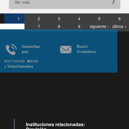
Ver más
1
2
3
4
5
6
7
8
9
siguiente ›
última »
Consultas
Buzón
por:
Ciudadano
6007120028, ✽8088
y
Videollamadas
Instituciones relacionadas: