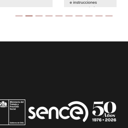
e instrucciones
presuspuetarias