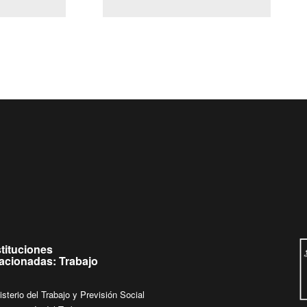
(Servicio Civil)
Ley Lobby
 jueves de
Ingrese su consulta al
Buzón Ciudadano
stituciones
lacionadas: Trabajo
isterio del Trabajo y Previsión Social