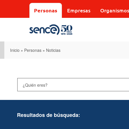
Pasar
al
Personas
Empresas
Organismo
contenido
principal
Inicio
»
Personas
»
Noticias
Resultados de búsqueda: