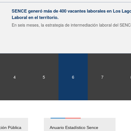
SENCE generó más de 400 vacantes laborales en Los Lagos
Laboral en el territorio.
En seis meses, la estrategia de intermediación laboral del SENC
4
5
6
7
ción Pública
Empleos Públicos
Anuario Estadístico Sence
Solicitud Audiencias y