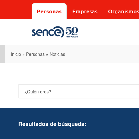
Pasar
al
Personas
Empresas
Organismo
contenido
principal
Inicio
»
Personas
»
Noticias
Resultados de búsqueda: