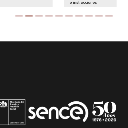
e instrucciones
presuspuetarias