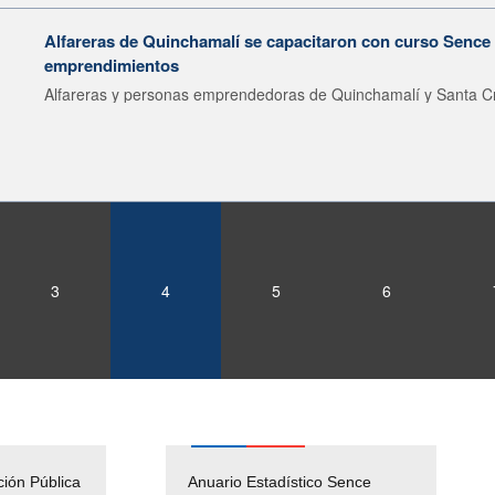
Alfareras de Quinchamalí se capacitaron con curso Sence 
emprendimientos
Alfareras y personas emprendedoras de Quinchamalí y Santa Cr
3
4
5
6
ción Pública
Empleos Públicos
Anuario Estadístico Sence
Solicitud Audiencias y