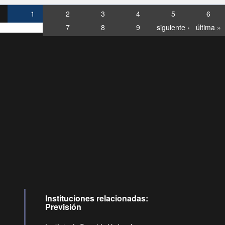
1
2
3
4
5
6
7
8
9
siguiente ›
última »
Consultas
Buzón
por:
Ciudadano
0028, ✽8088
llamadas
Instituciones relacionadas:
Previsión