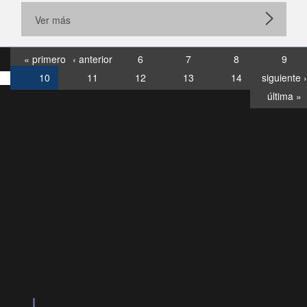
Ver más
« primero
‹ anterior
6
7
8
9
10
11
12
13
14
siguiente ›
última »
Consultas
Buzón
por:
Ciudadano
6007120028, ✽8088
y
Videollamadas