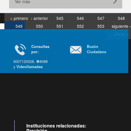
Ver más
« primero
‹ anterior
545
546
547
548
549
550
551
552
553
siguiente ›
última »
Consultas
Buzón
por:
Ciudadano
6007120028, ✽8088
y
Videollamadas
Ir arriba
Instituciones relacionadas:
Previsión